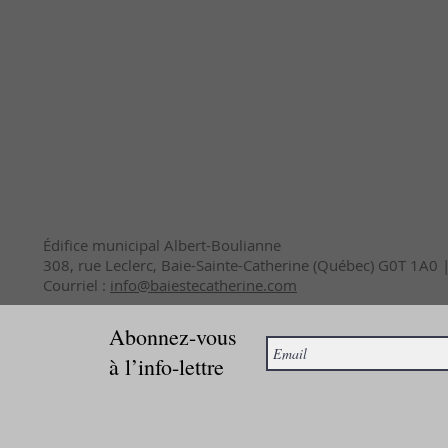
Édifice municipal Albert-Boulianne
308, rue Leclerc, Baie-Sainte-Catherine (Québec) G0T 1A0
Courriel :
info@baiestecatherine.com
Abonnez-vous
à l’info-lettre