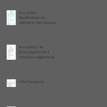
Avis public -
Modification du
calendrier des séances
ordinaires de 2026 -
Août
Avis publics de
promulgation de 3
nouveaux règlements
municipaux adoptés le
6 juillet dernier
Info-Transports