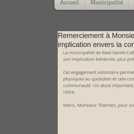
Accueil
Municipalité
Remerciement à Monsieu
implication envers la 
La municipalité de Baie-Sainte-Ca
son implication bénévole, plus pré
Cet engagement volontaire permet à
physiques au quotidien et cela con
communauté. Un atout important, v
nôtre.
Merci, Monsieur Therrien, pour vo