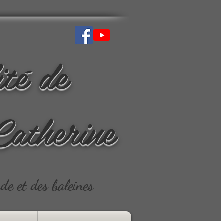
ité de
Catherine
ude et des baleines