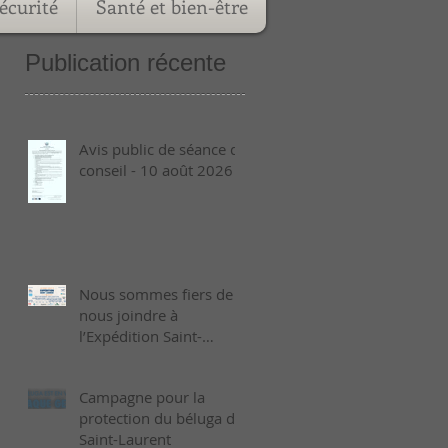
écurité
Santé et bien-être
Publication récente
Avis public de séance de
conseil - 10 août 2026
Nous sommes fiers de
nous joindre à
l’Expédition Saint-
Laurent 2026 !
Campagne pour la
protection du béluga du
Saint-Laurent