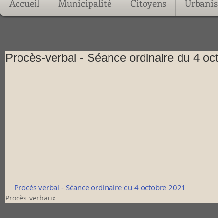
Accueil
Municipalité
Citoyens
Urbani
Procès-verbal - Séance ordinaire du 4 oc
Procès verbal - Séance ordinaire du 4 octobre 2021 
Procès-verbaux