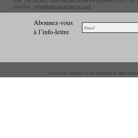
308, rue Leclerc, Baie-Sainte-Catherine (Québec) G0T 1A0
Courriel :
info@baiestecatherine.com
Abonnez-vous
à l’info-lettre
Tous droits réservés © Municipalité de Baie-Saint