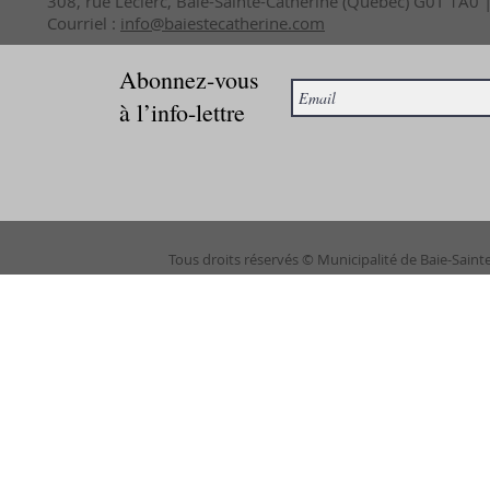
308, rue Leclerc, Baie-Sainte-Catherine (Québec) G0T 1A0
Courriel :
info@baiestecatherine.com
Abonnez-vous
à l’info-lettre
Tous droits réservés © Municipalité de Baie-Saint