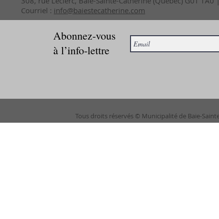
308, rue Leclerc, Baie-Sainte-Catherine (Québec) G0T 1A0
Courriel :
info@baiestecatherine.com
Abonnez-vous
à l’info-lettre
Tous droits réservés © Municipalité de Baie-Saint