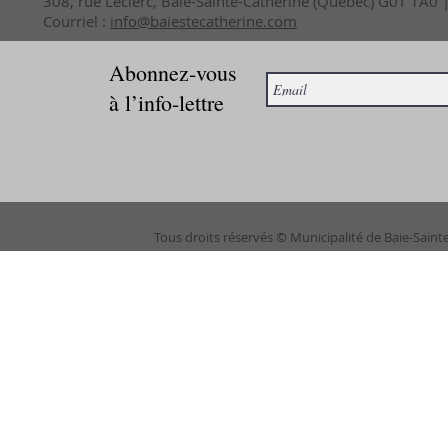
308, rue Leclerc, Baie-Sainte-Catherine (Québec) G0T 1A0
Courriel :
info@baiestecatherine.com
Abonnez-vous
à l’info-lettre
Tous droits réservés © Municipalité de Baie-Saint