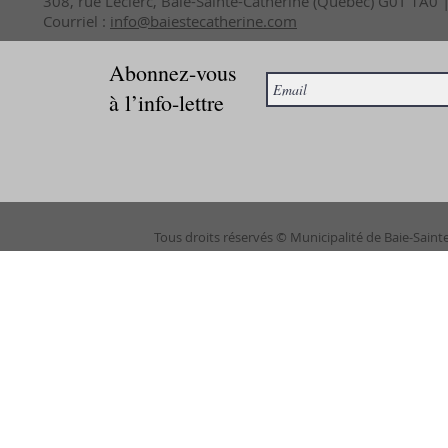
308, rue Leclerc, Baie-Sainte-Catherine (Québec) G0T 1A0
Courriel :
info@baiestecatherine.com
Abonnez-vous
à l’info-lettre
Tous droits réservés © Municipalité de Baie-Saint