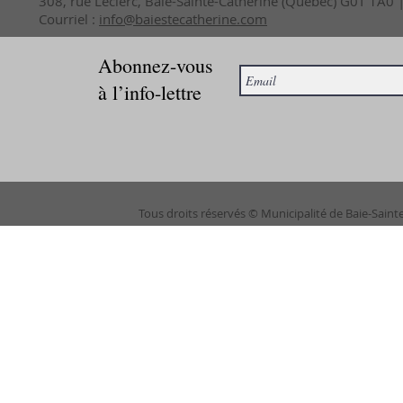
308, rue Leclerc, Baie-Sainte-Catherine (Québec) G0T 1A0
Courriel :
info@baiestecatherine.com
Abonnez-vous
à l’info-lettre
Tous droits réservés © Municipalité de Baie-Saint