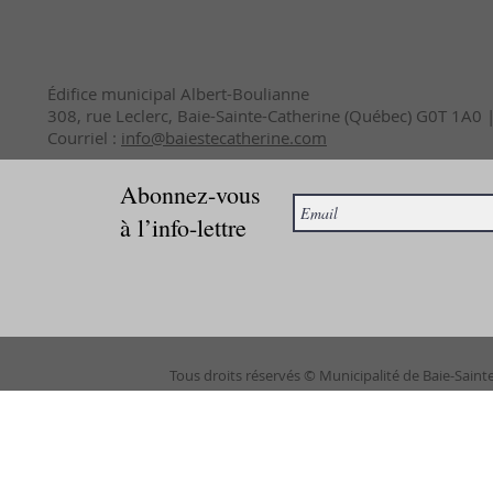
Édifice municipal Albert-Boulianne
308, rue Leclerc, Baie-Sainte-Catherine (Québec) G0T 1A0
Courriel :
info@baiestecatherine.com
Abonnez-vous
à l’info-lettre
Tous droits réservés © Municipalité de Baie-Saint