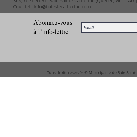
308, rue Leclerc, Baie-Sainte-Catherine (Québec) G0T 1A0
Courriel :
info@baiestecatherine.com
Abonnez-vous
à l’info-lettre
Tous droits réservés © Municipalité de Baie-Saint