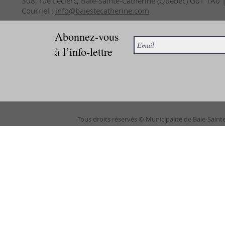
308, rue Leclerc, Baie-Sainte-Catherine (Québec) G0T 1A0
Courriel :
info@baiestecatherine.com
Abonnez-vous
à l’info-lettre
Tous droits réservés © Municipalité de Baie-Saint