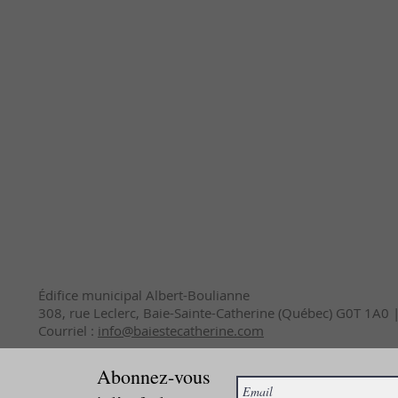
Édifice municipal Albert-Boulianne
308, rue Leclerc, Baie-Sainte-Catherine (Québec) G0T 1A0
Courriel :
info@baiestecatherine.com
Abonnez-vous