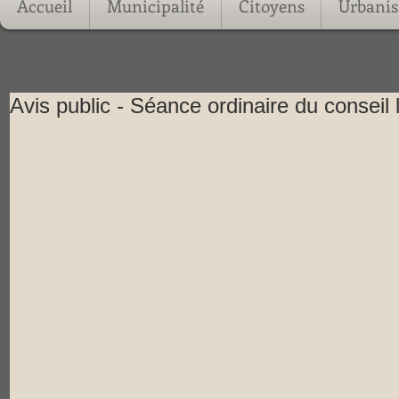
Accueil
Municipalité
Citoyens
Urbani
Avis public - Séance ordinaire du consei