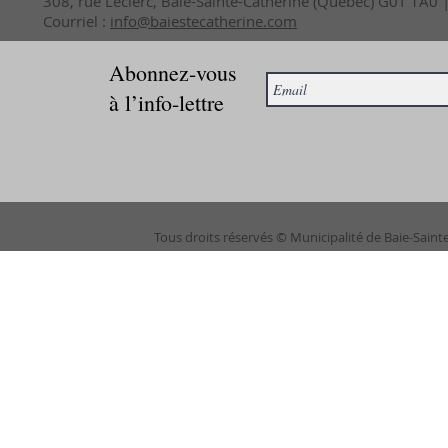
308, rue Leclerc, Baie-Sainte-Catherine (Québec) G0T 1A0
Courriel :
info@baiestecatherine.com
Abonnez-vous
à l’info-lettre
Tous droits réservés © Municipalité de Baie-Saint