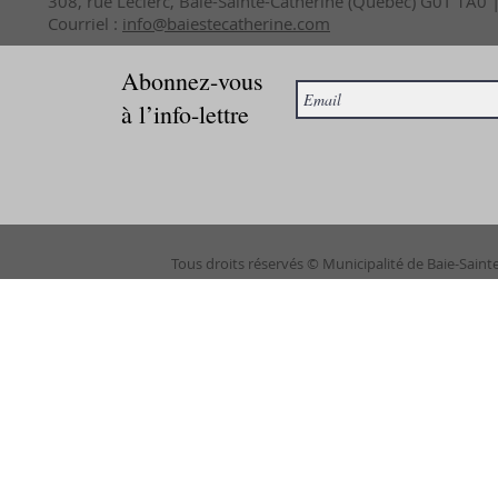
308, rue Leclerc, Baie-Sainte-Catherine (Québec) G0T 1A0
Courriel :
info@baiestecatherine.com
Abonnez-vous
à l’info-lettre
Tous droits réservés © Municipalité de Baie-Saint