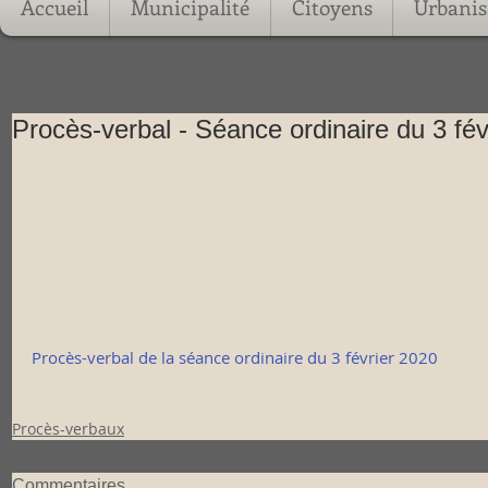
Accueil
Municipalité
Citoyens
Urbani
Procès-verbal - Séance ordinaire du 3 fév
Procès-verbal de la séance ordinaire du 3 février 2020
Procès-verbaux
Commentaires