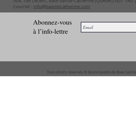
308, rue Leclerc, Baie-Sainte-Catherine (Québec) G0T 1A0
Courriel :
info@baiestecatherine.com
Abonnez-vous
à l’info-lettre
Tous droits réservés © Municipalité de Baie-Saint