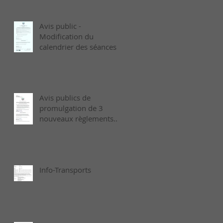
Avis public -
Modification du
calendrier des séances
ordinaires de 2026 -
Août
Avis publics de
promulgation de 3
nouveaux règlements
municipaux adoptés le
6 juillet dernier
Info-Transports