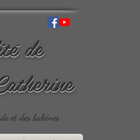
ité de
Catherine
ude et des baleines