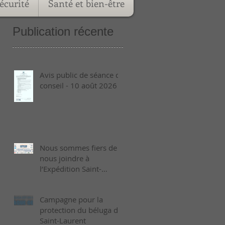
écurité
Santé et bien-être
Publication récente
Avis public de séance de
conseil - 10 août 2026
Nous sommes fiers de
nous joindre à
l’Expédition Saint-
Laurent 2026 !
Campagne pour la
protection du béluga du
Saint-Laurent