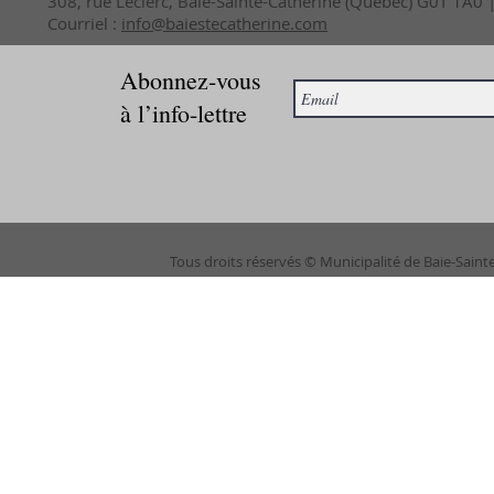
308, rue Leclerc, Baie-Sainte-Catherine (Québec) G0T 1A0
Courriel :
info@baiestecatherine.com
Abonnez-vous
à l’info-lettre
Tous droits réservés © Municipalité de Baie-Saint