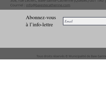
308, rue Leclerc, Baie-Sainte-Catherine (Québec) G0T 1A0
Courriel :
info@baiestecatherine.com
Abonnez-vous
à l’info-lettre
Tous droits réservés © Municipalité de Baie-Saint