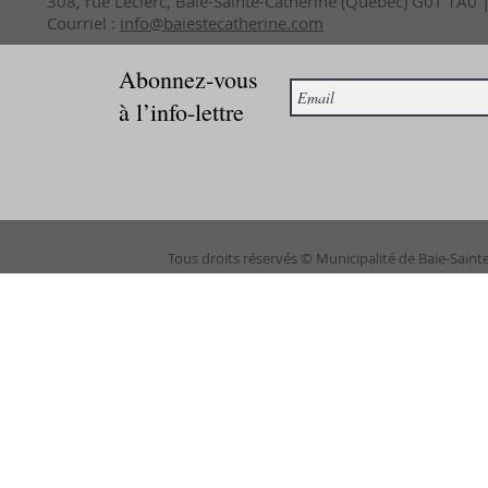
308, rue Leclerc, Baie-Sainte-Catherine (Québec) G0T 1A0
Courriel :
info@baiestecatherine.com
Abonnez-vous
à l’info-lettre
Tous droits réservés © Municipalité de Baie-Saint