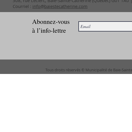
308, rue Leclerc, Baie-Sainte-Catherine (Québec) G0T 1A0
Courriel :
info@baiestecatherine.com
Abonnez-vous
à l’info-lettre
Tous droits réservés © Municipalité de Baie-Saint