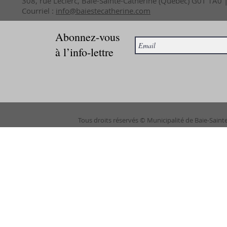
308, rue Leclerc, Baie-Sainte-Catherine (Québec) G0T 1A0
Courriel :
info@baiestecatherine.com
Abonnez-vous
à l’info-lettre
Tous droits réservés © Municipalité de Baie-Saint