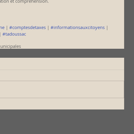
ration et compréhension.
ine
 | 
#comptesdetaxes
 | 
#informationsauxcitoyens
 | 
| 
#tadoussac
unicipales