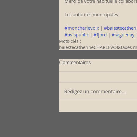
Merci de votre habituelle collabo
Les autorités municipales
#moncharlevoix
 | 
#baiestecather
#avispublic
 | 
#fjord
 | 
#saguenay
 
Mots-clés :
baiestecatherine
CHARLEVOIX
taxes m
Commentaires
Rédigez un commentaire...