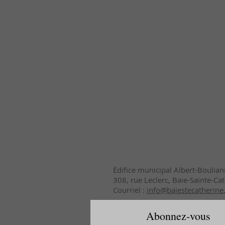
Édifice municipal Albert-Boulia
308, rue Leclerc, Baie-Sainte-
Courriel :
info@baiestecatherin
Abonnez-vous