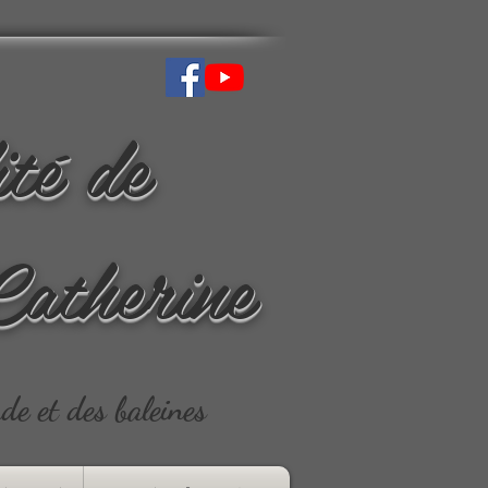
ité de
Catherine
ude et des baleines