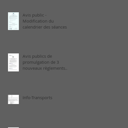
Avis public -
Modification du
calendrier des séances
ordinaires de 2026 -
Août
Avis publics de
promulgation de 3
nouveaux règlements
municipaux adoptés le
6 juillet dernier
Info-Transports