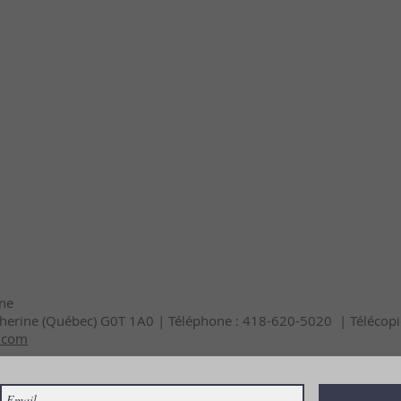
nne
Catherine (Québec) G0T 1A0 | Téléphone : 418-620-5020 | Téléco
e.com