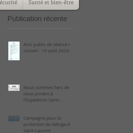
écurité
Santé et bien-être
Publication récente
Avis public de séance de
conseil - 10 août 2026
Nous sommes fiers de
nous joindre à
l’Expédition Saint-
Laurent 2026 !
Campagne pour la
protection du béluga du
Saint-Laurent