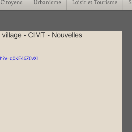
Citoyens
Urbanisme
Loisir et Tourisme
S
village - CIMT - Nouvelles
ch?v=q0KE46Z0vXI