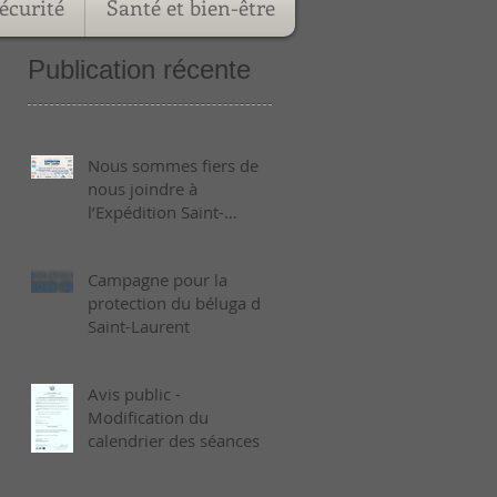
écurité
Santé et bien-être
Publication récente
Nous sommes fiers de
nous joindre à
l’Expédition Saint-
Laurent 2026 !
Campagne pour la
protection du béluga du
Saint-Laurent
Avis public -
Modification du
calendrier des séances
ordinaires de 2026 -
Août