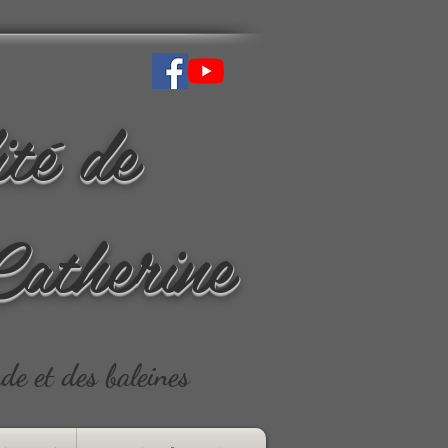
ité de
Catherine
ude et des baleines