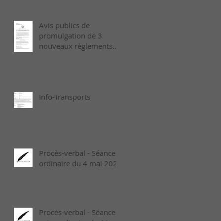
Avis publics de
promulgation de 3
nouveaux règlements
municipaux adoptés le
6 juillet dernier
Info-Transports
Procès-verbal - Séance
ordinaire du 4 mai 2026
Procès-verbal - Séance