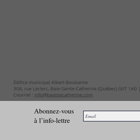
Édifice municipal Albert-Boulianne
308, rue Leclerc, Baie-Sainte-Catherine (Québec) G0T 1A0
Courriel :
info@baiestecatherine.com
Abonnez-vous
à l’info-lettre