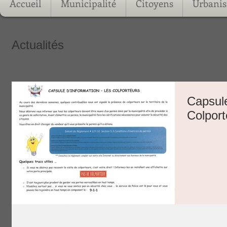
Accueil
Municipalité
Citoyens
Urbani
Actualités
Capsule
Colport