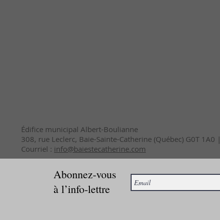
Édifice municipal Albert-Boulianne
308, rue Leclerc, Baie-Sainte-Catherine (Québec) G0T 1A0
Courriel :
info@baiestecatherine.com
Abonnez-vous
à l’info-lettre