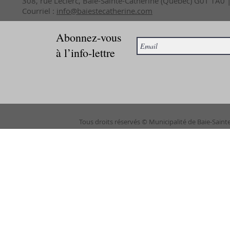
308, rue Leclerc, Baie-Sainte-Catherine (Québec) G0T 1A0
Courriel :
info@baiestecatherine.com
Abonnez-vous
à l’info-lettre
Tous droits réservés © Municipalité de Baie-Saint