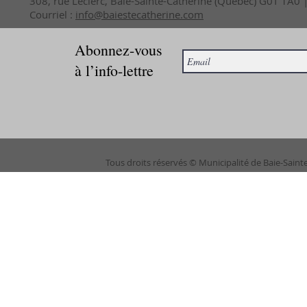
308, rue Leclerc, Baie-Sainte-Catherine (Québec) G0T 1A0
Courriel :
info@baiestecatherine.com
Abonnez-vous
à l’info-lettre
Tous droits réservés © Municipalité de Baie-Saint