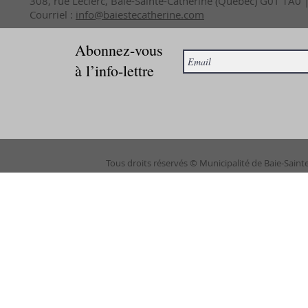
308, rue Leclerc, Baie-Sainte-Catherine (Québec) G0T 1A0
Courriel :
info@baiestecatherine.com
Abonnez-vous
à l’info-lettre
Tous droits réservés © Municipalité de Baie-Saint