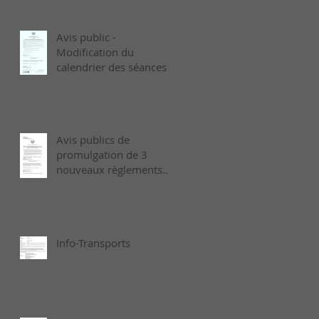
Avis public -
Modification du
calendrier des séances
ordinaires de 2026 -
Août
Avis publics de
promulgation de 3
nouveaux règlements
municipaux adoptés le
6 juillet dernier
Info-Transports