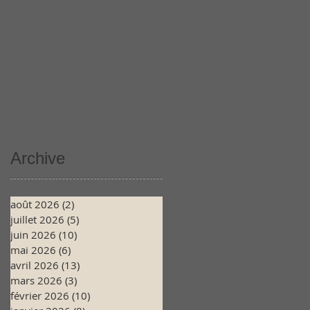
Archive
août 2026
(2)
2 posts
juillet 2026
(5)
5 posts
juin 2026
(10)
10 posts
mai 2026
(6)
6 posts
avril 2026
(13)
13 posts
mars 2026
(3)
3 posts
février 2026
(10)
10 posts