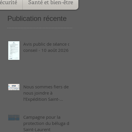
écurité
Santé et bien-être
Publication récente
Avis public de séance de
conseil - 10 août 2026
Nous sommes fiers de
nous joindre à
l’Expédition Saint-
Laurent 2026 !
Campagne pour la
protection du béluga du
Saint-Laurent