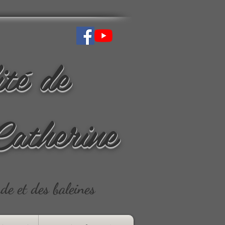
ité de
Catherine
ude et des baleines