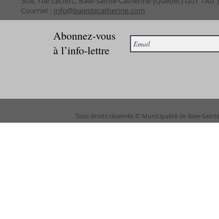
308, rue Leclerc, Baie-Sainte-Catherine (Québec) G0T 1A0
Courriel :
info@baiestecatherine.com
Abonnez-vous
à l’info-lettre
Tous droits réservés © Municipalité de Baie-Saint