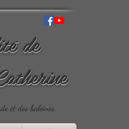
ité de
Catherine
ude et des baleines