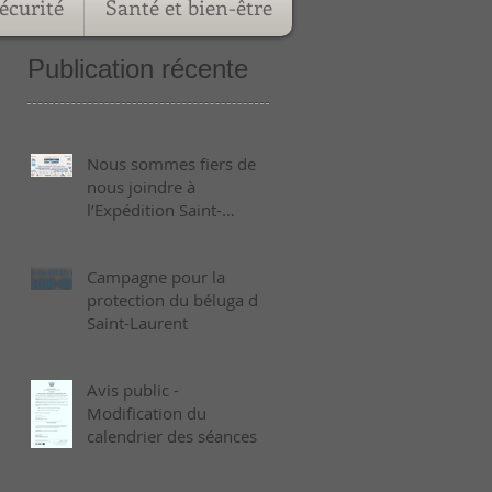
écurité
Santé et bien-être
Publication récente
Nous sommes fiers de
nous joindre à
l’Expédition Saint-
Laurent 2026 !
Campagne pour la
protection du béluga du
Saint-Laurent
Avis public -
Modification du
calendrier des séances
ordinaires de 2026 -
Août