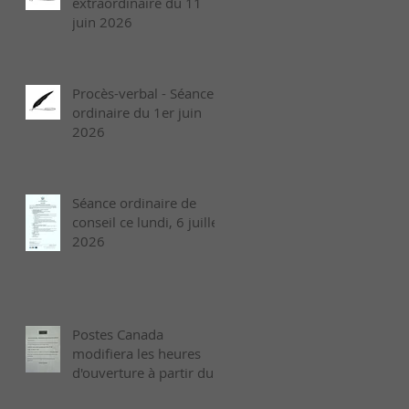
extraordinaire du 11
juin 2026
Procès-verbal - Séance
ordinaire du 1er juin
2026
Séance ordinaire de
conseil ce lundi, 6 juillet
2026
Postes Canada
modifiera les heures
d'ouverture à partir du
26 juillet 2026.