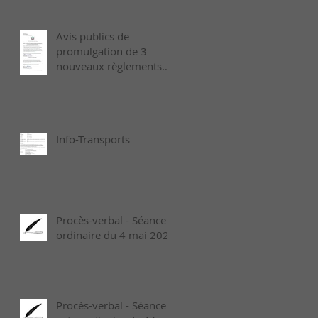
Avis publics de
promulgation de 3
nouveaux règlements
municipaux adoptés le
6 juillet dernier
Info-Transports
Procès-verbal - Séance
ordinaire du 4 mai 2026
Procès-verbal - Séance