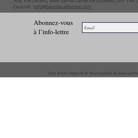
308, rue Leclerc, Baie-Sainte-Catherine (Québec) G0T 1A0
Courriel :
info@baiestecatherine.com
Abonnez-vous
à l’info-lettre
Tous droits réservés © Municipalité de Baie-Saint