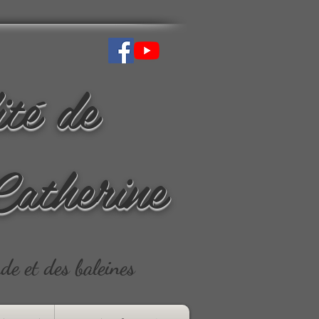
ité de
Catherine
ude et des baleines