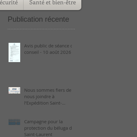
écurité
Santé et bien-être
Publication récente
Avis public de séance de
conseil - 10 août 2026
Nous sommes fiers de
nous joindre à
l’Expédition Saint-
Laurent 2026 !
Campagne pour la
protection du béluga du
Saint-Laurent