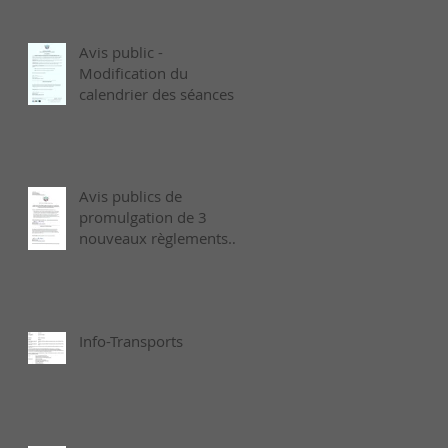
Avis public -
Modification du
calendrier des séances
ordinaires de 2026 -
Août
Avis publics de
promulgation de 3
nouveaux règlements
municipaux adoptés le
6 juillet dernier
Info-Transports