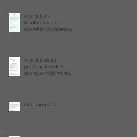
Avis public -
Modification du
calendrier des séances
ordinaires de 2026 -
Août
Avis publics de
promulgation de 3
nouveaux règlements
municipaux adoptés le
6 juillet dernier
Info-Transports