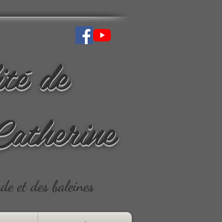
ité de
Catherine
ude et des baleines