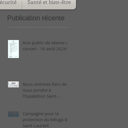
écurité
Santé et bien-être
Publication récente
Avis public de séance de
conseil - 10 août 2026
Nous sommes fiers de
nous joindre à
l’Expédition Saint-
Laurent 2026 !
Campagne pour la
protection du béluga du
Saint-Laurent